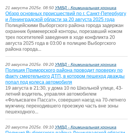
21 августа 2025г. 08:50
УМВД - Криминальная хроника
Обзор основных происшествий по г. Санкт-Петербургу
и Ленинградской области за 20 августа 2025 года
Полицейскими Выборгского района города задержан
охранник букмекерской конторы, порезавший ножом
трех посетителей заведения в ходе конфликта 20
августа 2025 года в 03:00 в полицию Выборгского
района города...
20 августа 2025г. 09:20
УМВД - Криминальная хроника
Полиция Приморского района проводит проверку по
факту смертельного ДТП, в котором пешеход дважды
попал под колеса автомобиля
19 августа в 21:30, у дома 10 по Школьной улице, 43-
летний водитель, управляя автомобилем
«Фольксваген Пассат», совершил наезд на 70-летнего
мужчину, переходившего проезжую часть вне зоны
пешеходного...
20 августа 2025г. 09:10
УМВД - Криминальная хроника
Полиция Выборгского района Ленинградской области