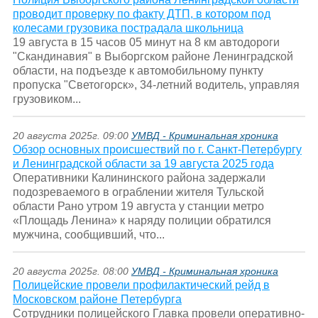
проводит проверку по факту ДТП, в котором под
колесами грузовика пострадала школьница
19 августа в 15 часов 05 минут на 8 км автодороги
"Скандинавия" в Выборгском районе Ленинградской
области, на подъезде к автомобильному пункту
пропуска "Светогорск», 34-летний водитель, управляя
грузовиком...
20 августа 2025г. 09:00
УМВД - Криминальная хроника
Обзор основных происшествий по г. Санкт-Петербургу
и Ленинградской области за 19 августа 2025 года
Оперативники Калининского района задержали
подозреваемого в ограблении жителя Тульской
области Рано утром 19 августа у станции метро
«Площадь Ленина» к наряду полиции обратился
мужчина, сообщивший, что...
20 августа 2025г. 08:00
УМВД - Криминальная хроника
Полицейские провели профилактический рейд в
Московском районе Петербурга
Сотрудники полицейского Главка провели оперативно-