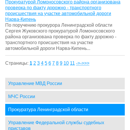
Прокуратурой Ломоносовского района организована
проверка по факту дорожно - транспортного
происшествия на участке автомобильной дороги
Нарва-Кипень
По поручению прокурора Ленинградской области
Сергея Жуковского прокуратурой Ломоносовского
района организована проверка по факту дорожно -
транспортного происшествия на участке
автомобильной дороги Нарва-Кипень...
Страницы:
1
2
3
4
5
6
7
8
9
10
11
->
->>>
Управление МВД России
МЧС России
Прокуратура Ленинградской области
Управление Федеральной службы судебных
приставов