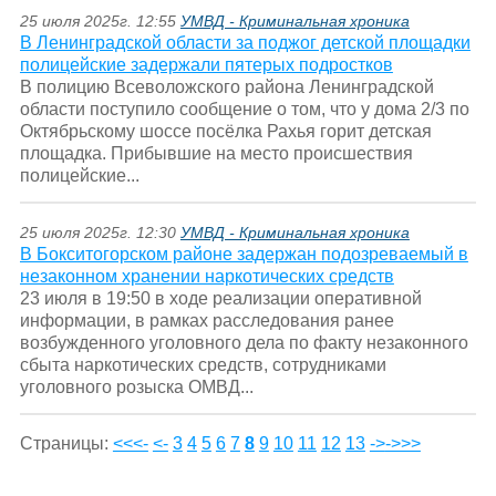
25 июля 2025г. 12:55
УМВД - Криминальная хроника
В Ленинградской области за поджог детской площадки
полицейские задержали пятерых подростков
В полицию Всеволожского района Ленинградской
области поступило сообщение о том, что у дома 2/3 по
Октябрьскому шоссе посёлка Рахья горит детская
площадка. Прибывшие на место происшествия
полицейские...
25 июля 2025г. 12:30
УМВД - Криминальная хроника
В Бокситогорском районе задержан подозреваемый в
незаконном хранении наркотических средств
23 июля в 19:50 в ходе реализации оперативной
информации, в рамках расследования ранее
возбужденного уголовного дела по факту незаконного
сбыта наркотических средств, сотрудниками
уголовного розыска ОМВД...
Страницы:
<<<-
<-
3
4
5
6
7
8
9
10
11
12
13
->
->>>