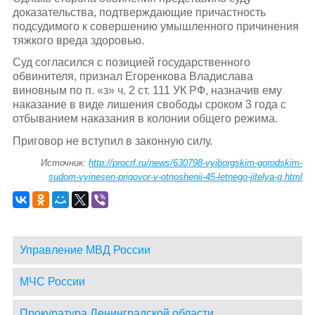
доказательства, подтверждающие причастность
подсудимого к совершению умышленного причинения
тяжкого вреда здоровью.
Суд согласился с позицией государственного
обвинителя, признал Егоренкова Владислава
виновным по п. «з» ч. 2 ст. 111 УК РФ, назначив ему
наказание в виде лишения свободы сроком 3 года с
отбыванием наказания в колонии общего режима.
Приговор не вступил в законную силу.
Источник:
http://procrf.ru/news/630798-vyiborgskim-gorodskim-
sudom-vyinesen-prigovor-v-otnoshenii-45-letnego-jitelya-g.html
Управление МВД России
МЧС России
Прокуратура Ленинградской области