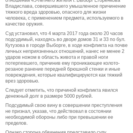
отношении 45-летнего жителя г. Выборг Егоренкова
Владислава, совершившего умышленное причинение
тяжкого вреда здоровью, опасного для жизни
человека, с применением предмета, используемого в
качестве оружия.
Суд установил, что 4 марта 2017 года около 20 часов
подсудимый, находясь во дворе домов 31 и 33 по бул.
Кутузова в городе Выборге, в ходе конфликта на почве
личных неприязненных отношений, нанес не менее 2
ударов ножом в область живота и правой ноги
потерпевшего, причинив ему проникающее колото-
резаное ранение передней брюшной стенки и иные
повреждения, которые квалифицируются как тяжкий
врез здоровью.
Следует отметить, что причиной конфликта явился
денежный долг в размере 5000 рублей.
Подсудимый свою вину в совершении преступления
не признал, указав, что действовал в состоянии
необходимой обороны либо при превышении ее
пределов.
Однако сторона обвинения представило суду