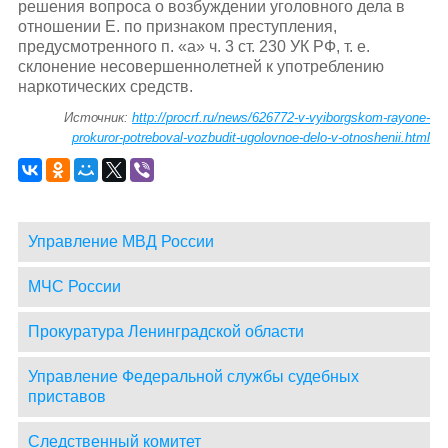
решения вопроса о возбуждении уголовного дела в
отношении Е. по признаком преступления,
предусмотренного п. «а» ч. 3 ст. 230 УК РФ, т. е.
склонение несовершеннолетней к употреблению
наркотических средств.
Источник:
http://procrf.ru/news/626772-v-vyiborgskom-rayone-
prokuror-potreboval-vozbudit-ugolovnoe-delo-v-otnoshenii.html
Управление МВД России
МЧС России
Прокуратура Ленинградской области
Управление Федеральной службы судебных
приставов
Следственный комитет