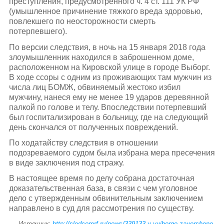
преступления, предусмотренного ч. 4 ст. 111 УК РФ
(умышленное причинение тяжкого вреда здоровью,
повлекшего по неосторожности смерть
потерпевшего).
По версии следствия, в ночь на 15 января 2018 года
злоумышленник находился в заброшенном доме,
расположенном на Кировской улице в городе Выборг.
В ходе ссоры с одним из проживающих там мужчин из
числа лиц БОМЖ, обвиняемый жестоко избил
мужчину, нанеся ему не менее 19 ударов деревянной
палкой по голове и телу. Впоследствии потерпевший
был госпитализирован в больницу, где на следующий
день скончался от полученных повреждений.
По ходатайству следствия в отношении
подозреваемого судом была избрана мера пресечения
в виде заключения под стражу.
В настоящее время по делу собрана достаточная
доказательственная база, в связи с чем уголовное
дело с утвержденным обвинительным заключением
направлено в суд для рассмотрения по существу.
Источник:
http://sledcomrf.ru/news/339133-v-vyiborge-zaversheno-