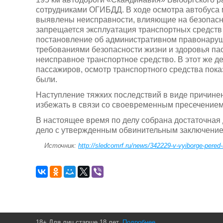
сотрудниками ОГИБДД. В ходе осмотра автобуса
выявлены неисправности, влияющие на безопасно
запрещается эксплуатация транспортных средств 
постановление об административном правонаруш
требованиями безопасности жизни и здоровья па
неисправное транспортное средство. В этот же д
пассажиров, осмотр транспортного средства пок
были.
Наступление тяжких последствий в виде причине
избежать в связи со своевременным пресечением
В настоящее время по делу собрана достаточная д
дело с утвержденным обвинительным заключением
Источник:
http://sledcomrf.ru/news/342229-v-vyiborge-pered
18+ Для лиц старше 18 лет.
Подробнее