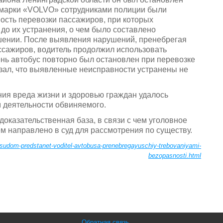
 марки «VOLVO» сотрудниками полиции были
сть перевозки пассажиров, при которых
до их устранения, о чем было составлено
ении. После выявления нарушений, пренебрегая
ссажиров, водитель продолжил использовать
ень автобус повторно был остановлен при перевозке
азал, что выявленные неисправности устранены не
ния вреда жизни и здоровью граждан удалось
 деятельности обвиняемого.
оказательственная база, в связи с чем уголовное
 направлено в суд для рассмотрения по существу.
-sudom-predstanet-voditel-avtobusa-prenebregayuschiy-trebovaniyami-
bezopasnosti.html
Обратная связь