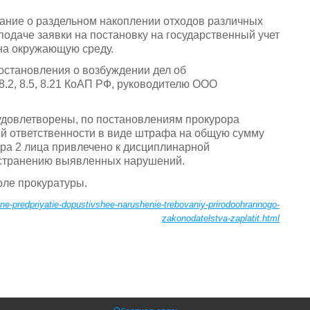
ание о раздельном накоплении отходов различных
подаче заявки на постановку на государственный учет
на окружающую среду.
остановления о возбуждении дел об
 8.2, 8.5, 8.21 КоАП РФ, руководителю ООО
удовлетворены, по постановлениям прокурора
й ответственности в виде штрафа на общую сумму
ора 2 лица привлечено к дисциплинарной
устранению выявленных нарушений.
оле прокуратуры.
ne-predpriyatie-dopustivshee-narushenie-trebovaniy-prirodoohrannogo-
zakonodatelstva-zaplatit.html