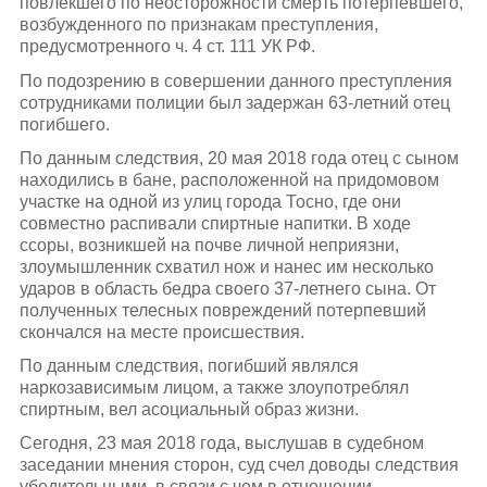
повлекшего по неосторожности смерть потерпевшего,
возбужденного по признакам преступления,
предусмотренного ч. 4 ст. 111 УК РФ.
По подозрению в совершении данного преступления
сотрудниками полиции был задержан 63-летний отец
погибшего.
По данным следствия, 20 мая 2018 года отец с сыном
находились в бане, расположенной на придомовом
участке на одной из улиц города Тосно, где они
совместно распивали спиртные напитки. В ходе
ссоры, возникшей на почве личной неприязни,
злоумышленник схватил нож и нанес им несколько
ударов в область бедра своего 37-летнего сына. От
полученных телесных повреждений потерпевший
скончался на месте происшествия.
По данным следствия, погибший являлся
наркозависимым лицом, а также злоупотреблял
спиртным, вел асоциальный образ жизни.
Сегодня, 23 мая 2018 года, выслушав в судебном
заседании мнения сторон, суд счел доводы следствия
убедительными, в связи с чем в отношении