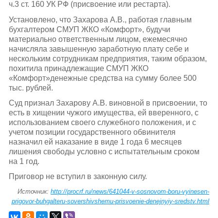
ч.3 ст. 160 УК РФ (присвоение или рестарта).
Установлено, что Захарова А.В., работая главным
бухгалтером СМУП ЖКО «Комфорт», будучи
материально ответственным лицом, ежемесячно
начисляла завышенную заработную плату себе и
нескольким сотрудникам предприятия, таким образом,
похитила принадлежащие СМУП ЖКО
«Комфорт»денежные средства на сумму более 500
тыс. рублей.
Суд признал Захарову А.В. виновной в присвоении, то
есть в хищении чужого имущества, ей вверенного, с
использованием своего служебного положения, и с
учетом позиции государственного обвинителя
назначил ей наказание в виде 1 года 6 месяцев
лишения свободы условно с испытательным сроком
на 1 год.
Приговор не вступил в законную силу.
Источник:
http://procrf.ru/news/641044-v-sosnovom-boru-vyinesen-
prigovor-buhgalteru-sovershivshemu-prisvoenie-denejnyiy-sredstv.html