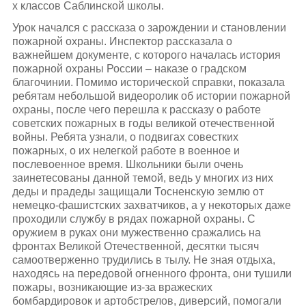
х классов Саблинской школы.
Урок начался с рассказа о зарождении и становлении
пожарной охраны. Инспектор рассказала о
важнейшем документе, с которого началась история
пожарной охраны России – наказе о градском
благочинии. Помимо исторической справки, показала
ребятам небольшой видеоролик об истории пожарной
охраны, после чего перешла к рассказу о работе
советских пожарных в годы великой отечественной
войны. Ребята узнали, о подвигах совестких
пожарных, о их нелегкой работе в военное и
послевоенное время. Школьники были очень
заинетесованы данной темой, ведь у многих из них
деды и прадеды защищали Тосненскую землю от
немецко-фашистских захватчиков, а у некоторых даже
проходили службу в рядах пожарной охраны. С
оружием в руках они мужественно сражались на
фронтах Великой Отечественной, десятки тысяч
самоотверженно трудились в тылу. Не зная отдыха,
находясь на передовой огненного фронта, они тушили
пожары, возникающие из-за вражеских
бомбардировок и артобстрелов, диверсий, помогали