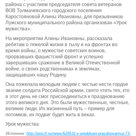
района с участием председателя совета ветеранов
ВОВ Толмачевского городского поселения
Каростояновой Алины Ивановны, для призывников
Лужского муниципального района организован «Урок
мужества».
На мероприятии Алины Ивановны, рассказала
ребятам о тяжелой жизни в тылу и на фронтах во
время войны, о мужестве советских воинов,
прорвавших фашистский фронт и успешно
завершивших сражение в Великой Отечественной
войне, о своих родственниках и земляках,
защищавших нашу Родину.
Она пожелала молодым людям с честью нести гордое
звание солдата Российской армии, свято чтить тех, кто
в этот день не смог присоединиться к празднованию
этого великого дня. Это были мужественные, честные,
великие люди. Их жизненный путь – пример для
потомков, их подвиг будет жить в веках.
Урок мужества
Источник:
http://procrf.ru/news/629531-v-preddverii-prazdnovaniya-73-