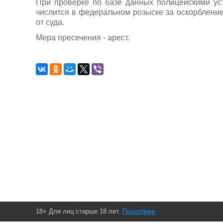
При проверке по базе данных полицейскими ус
числится в федеральном розыске за оскорблени
от суда.
Мера пресечения - арест.
18+ Для лиц старше 18 лет.
Подробнее