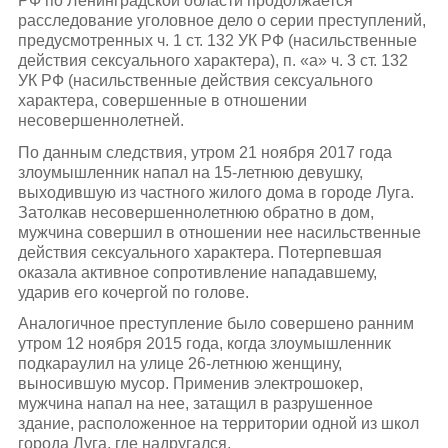
РФ по Ленинградской области продолжается
расследование уголовное дело о серии преступлений,
предусмотренных ч. 1 ст. 132 УК РФ (насильственные
действия сексуального характера), п. «а» ч. 3 ст. 132
УК РФ (насильственные действия сексуального
характера, совершенные в отношении
несовершеннолетней.
По данным следствия, утром 21 ноября 2017 года
злоумышленник напал на 15-летнюю девушку,
выходившую из частного жилого дома в городе Луга.
Затолкав несовершеннолетнюю обратно в дом,
мужчина совершил в отношении нее насильственные
действия сексуального характера. Потерпевшая
оказала активное сопротивление нападавшему,
ударив его кочергой по голове.
Аналогичное преступление было совершено ранним
утром 12 ноября 2015 года, когда злоумышленник
подкараулил на улице 26-летнюю женщину,
выносившую мусор. Применив электрошокер,
мужчина напал на нее, затащил в разрушенное
здание, расположенное на территории одной из школ
города Луга, где надругался.