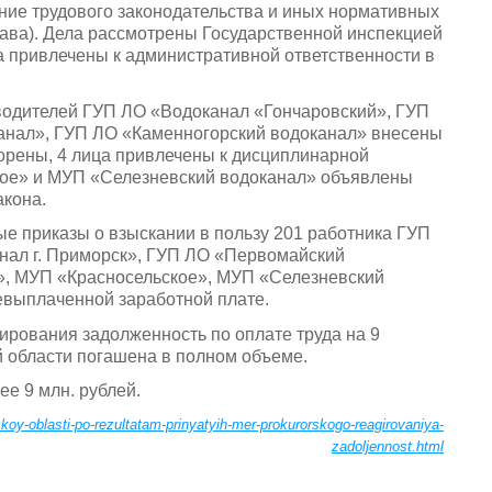
ение трудового законодательства и иных нормативных
ава). Дела рассмотрены Государственной инспекцией
а привлечены к административной ответственности в
оводителей ГУП ЛО «Водоканал «Гончаровский», ГУП
анал», ГУП ЛО «Каменногорский водоканал» внесены
орены, 4 лица привлечены к дисциплинарной
кое» и МУП «Селезневский водоканал» объявлены
акона.
е приказы о взыскании в пользу 201 работника ГУП
нал г. Приморск», ГУП ЛО «Первомайский
», МУП «Красносельское», МУП «Селезневский
евыплаченной заработной плате.
ирования задолженность по оплате труда на 9
 области погашена в полном объеме.
е 9 млн. рублей.
skoy-oblasti-po-rezultatam-prinyatyih-mer-prokurorskogo-reagirovaniya-
zadoljennost.html