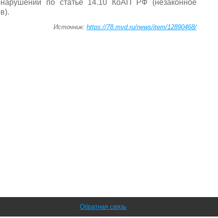
онарушении по статье 14.10 КоАП РФ (незаконное
в).
Источник:
https://78.mvd.ru/news/item/12890468/
Обратная связь