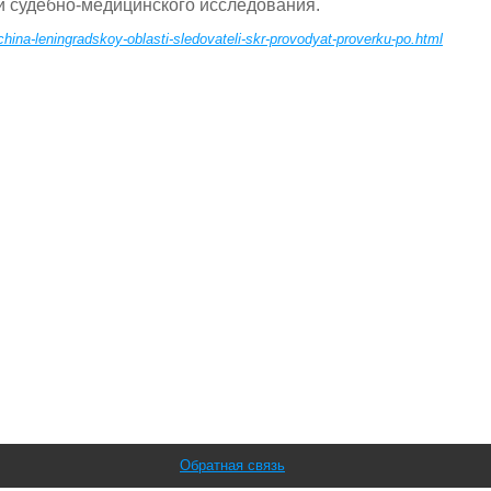
и судебно-медицинского исследования.
hina-leningradskoy-oblasti-sledovateli-skr-provodyat-proverku-po.html
Обратная связь