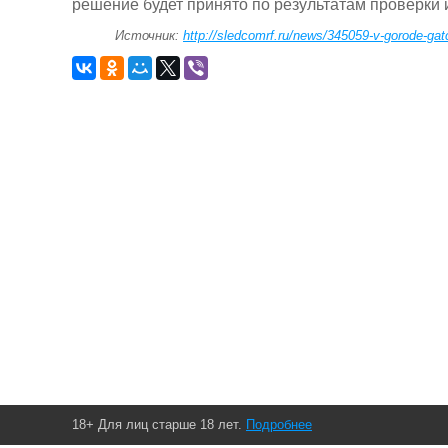
решение будет принято по результатам проверки 
Источник:
http://sledcomrf.ru/news/345059-v-gorode-gatc
18+ Для лиц старше 18 лет.
Подробнее