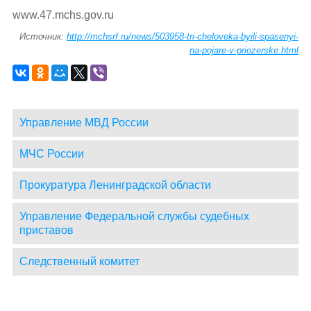
www.47.mchs.gov.ru
Источник:
http://mchsrf.ru/news/503958-tri-cheloveka-byili-spasenyi-
na-pojare-v-priozerske.html
Управление МВД России
МЧС России
Прокуратура Ленинградской области
Управление Федеральной службы судебных
приставов
Следственный комитет