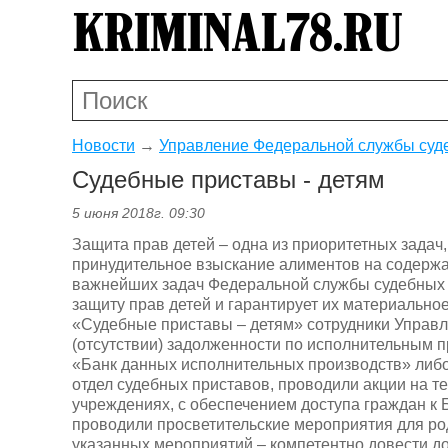
Новости
→
Управление Федеральной службы суд
Судебные приставы - детям
5 июня 2018г. 09:30
Защита прав детей – одна из приоритетных задач
принудительное взыскание алиментов на содержа
важнейших задач Федеральной службы судебных 
защиту прав детей и гарантирует их материальн
«Судебные приставы – детям» сотрудники Управ
(отсутствии) задолженности по исполнительным 
«Банк данных исполнительных производств» либ
отдел судебных приставов, проводили акции на т
учреждениях, с обеспечением доступа граждан к 
проводили просветительские мероприятия для ро
указанных мероприятий – компетентно довести д