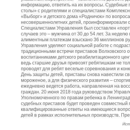
информацию, ответить на их вопросы. Судебные 
столы» с родителями и специалистами Комплексн
«Выборг» и детского дома «Родничок» по вопрос
несовершеннолетних детей, проинформировали о
Специалистами Управления был составлен «порт
случаев это – мужчина от 30 до 54 лет. За недел
алиментным платежам взыскано 36 миллионов ру
Управления уделяют социальной работе с подрас
традиционными встречи приставов Волховского 
воспитанниками детского реабилитационного цент
ведь старшие друзья привозят ребятишкам не толь
проводят для ребят веселые соревнования и конку
День защиты детей, приставы снова навестили св
мороженое, а для физического развития – спорт
ежедневно ведется работа, направленная на во
граждан. 20 июня 2018 года руководством Управ
Уполномоченного по правам ребенка в Ленинградс
судебных приставов будет проведен совместный 
квалифицированные ответы на имеющиеся вопро
детей в рамках исполнительных производств. Пр
Ист