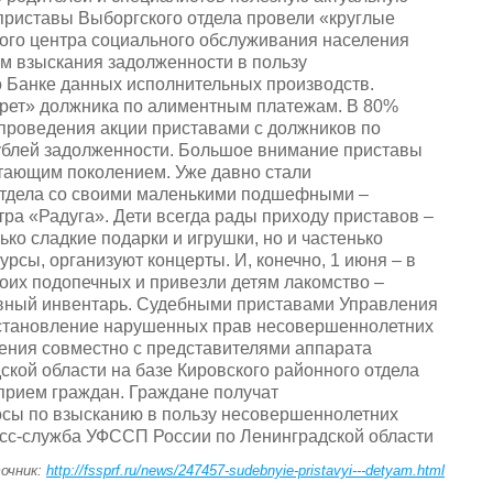
приставы Выборгского отдела провели «круглые
ого центра социального обслуживания населения
ам взыскания задолженности в пользу
 Банке данных исполнительных производств.
рет» должника по алиментным платежам. В 80%
ю проведения акции приставами с должников по
блей задолженности. Большое внимание приставы
тающим поколением. Уже давно стали
отдела со своими маленькими подшефными –
ра «Радуга». Дети всегда рады приходу приставов –
ко сладкие подарки и игрушки, но и частенько
рсы, организуют концерты. И, конечно, 1 июня – в
оих подопечных и привезли детям лакомство –
ивный инвентарь. Судебными приставами Управления
сстановление нарушенных прав несовершеннолетних
ления совместно с представителями аппарата
кой области на базе Кировского районного отдела
прием граждан. Граждане получат
сы по взысканию в пользу несовершеннолетних
есс-служба УФССП России по Ленинградской области
очник:
http://fssprf.ru/news/247457-sudebnyie-pristavyi---detyam.html