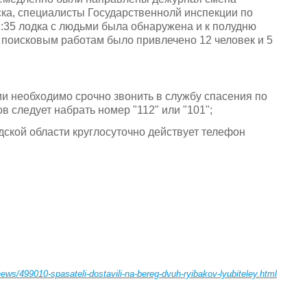
ска, специалисты Государственнолй инспекции по
:35 лодка с людьми была обнаружена и к полудню
 поисковым работам было привлечено 12 человек и 5
и необходимо срочно звонить в службу спасения по
 следует набрать номер "112" или "101";
ской области круглосуточно действует телефон
news/499010-spasateli-dostavili-na-bereg-dvuh-ryibakov-lyubiteley.html