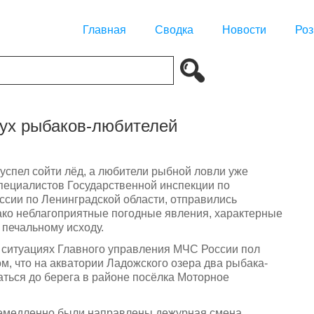
Главная
Сводка
Новости
Роз
вух рыбаков-любителей
успел сойти лёд, а любители рыбной ловли уже
специалистов Государственной инспекции по
сии по Ленинградской области, отправились
ко неблагоприятные погодные явления, характерные
 печальному исходу.
х ситуациях Главного управления МЧС России пол
м, что на акватории Ладожского озера два рыбака-
аться до берега в районе посёлка Моторное
немедленно были направлены дежурная смена