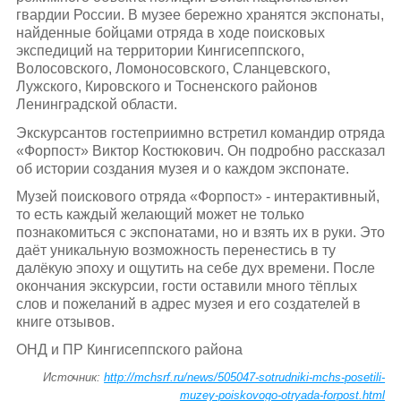
гвардии России. В музее бережно хранятся экспонаты,
найденные бойцами отряда в ходе поисковых
экспедиций на территории Кингисеппского,
Волосовского, Ломоносовского, Сланцевского,
Лужского, Кировского и Тосненского районов
Ленинградской области.
Экскурсантов гостеприимно встретил командир отряда
«Форпост» Виктор Костюкович. Он подробно рассказал
об истории создания музея и о каждом экспонате.
Музей поискового отряда «Форпост» - интерактивный,
то есть каждый желающий может не только
познакомиться с экспонатами, но и взять их в руки. Это
даёт уникальную возможность перенестись в ту
далёкую эпоху и ощутить на себе дух времени. После
окончания экскурсии, гости оставили много тёплых
слов и пожеланий в адрес музея и его создателей в
книге отзывов.
ОНД и ПР Кингисеппского района
Источник:
http://mchsrf.ru/news/505047-sotrudniki-mchs-posetili-
muzey-poiskovogo-otryada-forpost.html