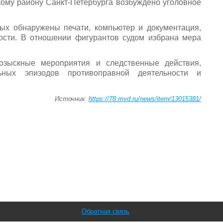
ому району Санкт-Петербурга возбуждено уголовное
ых обнаружены печати, компьютер и документация,
ости. В отношении фигурантов судом избрана мера
озыскные мероприятия и следственные действия,
ьных эпизодов противоправной деятельности и
Источник:
https://78.mvd.ru/news/item/13015381/
Обратная связь