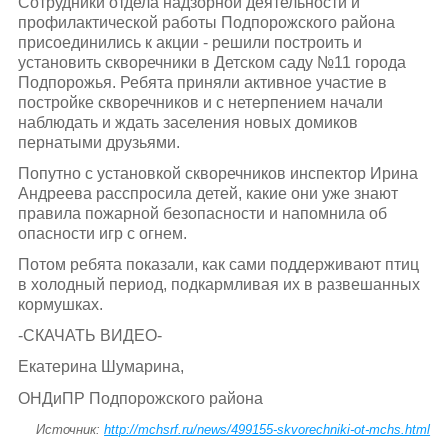
Сотрудники отдела надзорной деятельности и
профилактической работы Подпорожского района
присоединились к акции - решили построить и
установить скворечники в Детском саду №11 города
Подпорожья. Ребята приняли активное участие в
постройке скворечников и с нетерпением начали
наблюдать и ждать заселения новых домиков
пернатыми друзьями.
Попутно с установкой скворечников инспектор Ирина
Андреева расспросила детей, какие они уже знают
правила пожарной безопасности и напомнила об
опасности игр с огнем.
Потом ребята показали, как сами поддерживают птиц
в холодный период, подкармливая их в развешанных
кормушках.
-СКАЧАТЬ ВИДЕО-
Екатерина Шумарина,
ОНДиПР Подпорожского района
Источник:
http://mchsrf.ru/news/499155-skvorechniki-ot-mchs.html