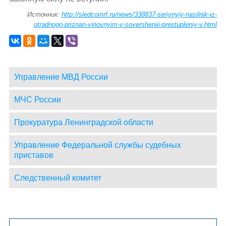
Источник:
http://sledcomrf.ru/news/338837-seriynyiy-nasilnik-iz-
otradnogo-priznan-vinovnyim-v-soversheniii-prestupleniy-v.html
Управление МВД России
МЧС России
Прокуратура Ленинградской области
Управление Федеральной службы судебных
приставов
Следственный комитет