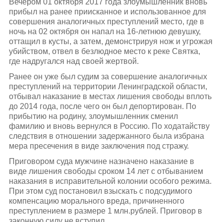
Вечером 01 октября 2017 года злоумышленник вновь
прибыл на ранее приисканное и использованное для
совершения аналогичных преступлений место, где в
ночь на 02 октября он напал на 16-летнюю девушку,
оттащил в кусты, а затем, демонстрируя нож и угрожая
убийством, отвел в безлюдное место к реке Святка,
где надругался над своей жертвой.
Ранее он уже был судим за совершение аналогичных
преступлений на территории Ленинградской области,
отбывал наказание в местах лишения свободы вплоть
до 2014 года, после чего он был депортирован. По
прибытию на родину, злоумышленник сменил
фамилию и вновь вернулся в Россию. По ходатайству
следствия в отношении задержанного была избрана
мера пресечения в виде заключения под стражу.
Приговором суда мужчине назначено наказание в
виде лишения свободы сроком 14 лет с отбыванием
наказания в исправительной колонии особого режима.
При этом суд постановил взыскать с подсудимого
компенсацию морального вреда, причиненного
преступлением в размере 1 млн.рублей. Приговор в
законную силу не вступил.