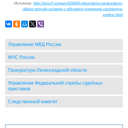
Источник:
http://procrf.ru/news/629443-rukovodstvo-prokuraturyi-
oblasti-prinyalo-uchastie-v-ofitsialnoy-tseremonii-vozlojeniya-
venkov.html
Управление МВД России
МЧС России
Прокуратура Ленинградской области
Управление Федеральной службы судебных
приставов
Следственный комитет