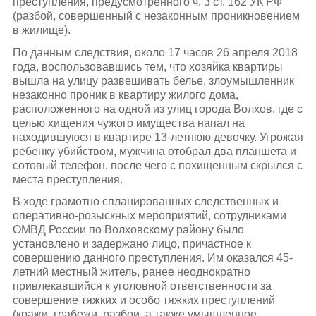
преступления, предусмотренного ч. 3 ст. 162 УК РФ
(разбой, совершенный с незаконным проникновением
в жилище).
По данным следствия, около 17 часов 26 апреля 2018
года, воспользовавшись тем, что хозяйка квартиры
вышла на улицу развешивать белье, злоумышленник
незаконно проник в квартиру жилого дома,
расположенного на одной из улиц города Волхов, где с
целью хищения чужого имущества напал на
находившуюся в квартире 13-летнюю девочку. Угрожая
ребенку убийством, мужчина отобрал два планшета и
сотовый телефон, после чего с похищенным скрылся с
места преступления.
В ходе грамотно спланированных следственных и
оперативно-розыскных мероприятий, сотрудниками
ОМВД России по Волховскому району было
установлено и задержано лицо, причастное к
совершению данного преступления. Им оказался 45-
летний местный житель, ранее неоднократно
привлекавшийся к уголовной ответственности за
совершение тяжких и особо тяжких преступлений
(кражи, грабежи, разбои, а также умышленное