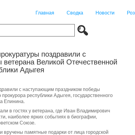
Главная
Сводка
Новости
Роз
прокуратуры поздравили с
 ветерана Великой Отечественной
блики Адыгея
здравили с наступающим праздником победы
 прокурора республики Адыгея, государственного
а Епинина.
ли в гостях у ветерана, где Иван Владимирович
сти, наиболее ярких событиях в биографии,
оветском Союзе.
и вручены памятные подарки от лица городской