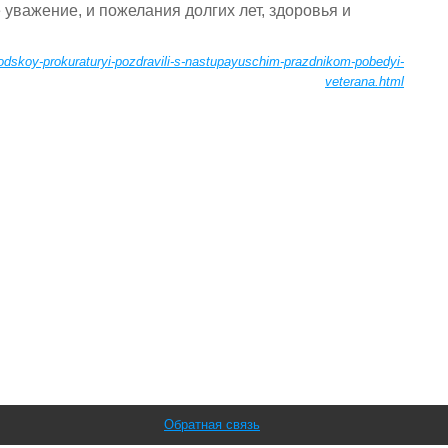
уважение, и пожелания долгих лет, здоровья и
orodskoy-prokuraturyi-pozdravili-s-nastupayuschim-prazdnikom-pobedyi-
veterana.html
Обратная связь