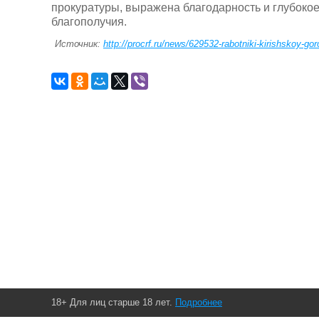
прокуратуры, выражена благодарность и глубокое 
благополучия.
Источник:
http://procrf.ru/news/629532-rabotniki-kirishskoy-g
18+ Для лиц старше 18 лет.
Подробнее