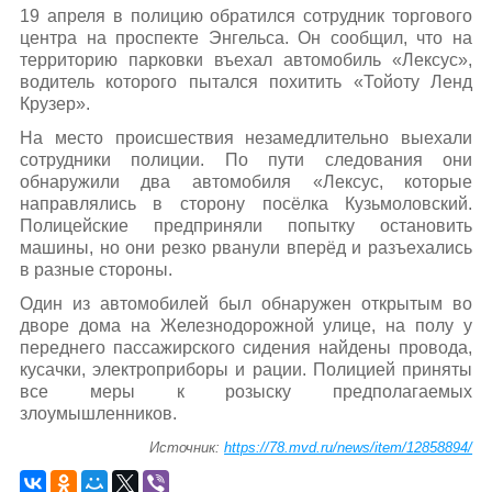
19 апреля в полицию обратился сотрудник торгового
центра на проспекте Энгельса. Он сообщил, что на
территорию парковки въехал автомобиль «Лексус»,
водитель которого пытался похитить «Тойоту Ленд
Крузер».
На место происшествия незамедлительно выехали
сотрудники полиции. По пути следования они
обнаружили два автомобиля «Лексус, которые
направлялись в сторону посёлка Кузьмоловский.
Полицейские предприняли попытку остановить
машины, но они резко рванули вперёд и разъехались
в разные стороны.
Один из автомобилей был обнаружен открытым во
дворе дома на Железнодорожной улице, на полу у
переднего пассажирского сидения найдены провода,
кусачки, электроприборы и рации. Полицией приняты
все меры к розыску предполагаемых
злоумышленников.
Источник:
https://78.mvd.ru/news/item/12858894/