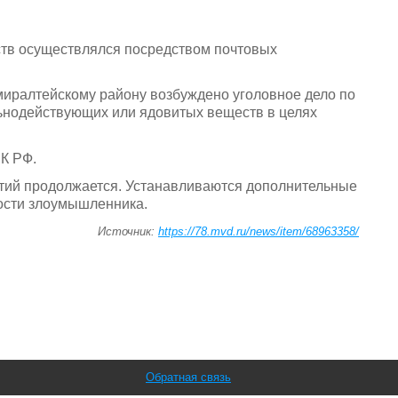
ств осуществлялся посредством почтовых
ралтейскому району возбуждено уголовное дело по
льнодействующих или ядовитых веществ в целях
К РФ.
тий продолжается. Устанавливаются дополнительные
ости злоумышленника.
Источник:
https://78.mvd.ru/news/item/68963358/
Обратная связь