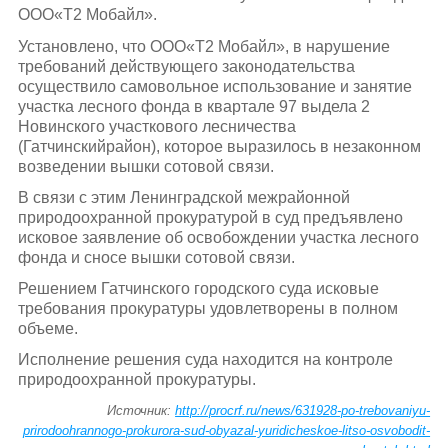
ООО«Т2 Мобайл».
Установлено, что ООО«Т2 Мобайл», в нарушение
требований действующего законодательства
осуществило самовольное использование и занятие
участка лесного фонда в квартале 97 выдела 2
Новинского участкового лесничества
(Гатчинскийрайон), которое выразилось в незаконном
возведении вышки сотовой связи.
В связи с этим Ленинградской межрайонной
природоохранной прокуратурой в суд предъявлено
исковое заявление об освобождении участка лесного
фонда и сносе вышки сотовой связи.
Решением Гатчинского городского суда исковые
требования прокуратуры удовлетворены в полном
объеме.
Исполнение решения суда находится на контроле
природоохранной прокуратуры.
Источник:
http://procrf.ru/news/631928-po-trebovaniyu-
prirodoohrannogo-prokurora-sud-obyazal-yuridicheskoe-litso-osvobodit-