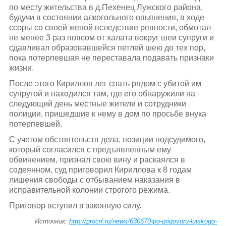
по месту жительства в д.Пехенец Лужского района,
будучи в состоянии алкогольного опьянения, в ходе
ссоры со своей женой вследствие ревности, обмотал
не менее 3 раз поясом от халата вокруг шеи супруги и
сдавливал образовавшейся петлей шею до тех пор,
пока потерпевшая не переставала подавать признаки
жизни.
После этого Кириллов лег спать рядом с убитой им
супругой и находился там, где его обнаружили на
следующий день местные жители и сотрудники
полиции, пришедшие к нему в дом по просьбе внука
потерпевшей.
С учетом обстоятельств дела, позиции подсудимого,
который согласился с предъявленным ему
обвинением, признал свою вину и раскаялся в
содеянном, суд приговорил Кириллова к 8 годам
лишения свободы с отбыванием наказания в
исправительной колонии строгого режима.
Приговор вступил в законную силу.
Источник:
http://procrf.ru/news/630670-po-prigovoru-lujskogo-