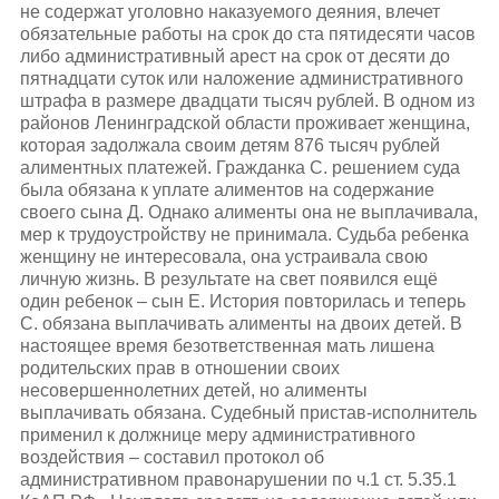
не содержат уголовно наказуемого деяния, влечет
обязательные работы на срок до ста пятидесяти часов
либо административный арест на срок от десяти до
пятнадцати суток или наложение административного
штрафа в размере двадцати тысяч рублей. В одном из
районов Ленинградской области проживает женщина,
которая задолжала своим детям 876 тысяч рублей
алиментных платежей. Гражданка С. решением суда
была обязана к уплате алиментов на содержание
своего сына Д. Однако алименты она не выплачивала,
мер к трудоустройству не принимала. Судьба ребенка
женщину не интересовала, она устраивала свою
личную жизнь. В результате на свет появился ещё
один ребенок – сын Е. История повторилась и теперь
С. обязана выплачивать алименты на двоих детей. В
настоящее время безответственная мать лишена
родительских прав в отношении своих
несовершеннолетних детей, но алименты
выплачивать обязана. Судебный пристав-исполнитель
применил к должнице меру административного
воздействия – составил протокол об
административном правонарушении по ч.1 ст. 5.35.1