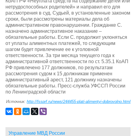
КоАП РФ «Неуплата средств на содержание детей или
нетрудоспособных родителей» и направил его для
рассмотрения в суд. Судьей, в установленные законом
сроки, были рассмотрены материалы дела об
административном правонарушении. Гражданке С.
назначено административное наказание –
обязательные работы. Если С. продолжит уклоняться
от уплаты алиментных платежей, то следующим
шагом будет привлечение ее к уголовной
ответственности. За три месяца текущего года к
административной ответственности по ст. 5.35.1 КоАП
РФ привлечено 177 должников, по результатам
рассмотрения судом к 15 должникам применен
административный арест, 121 должнику назначены
обязательные работы. Пресс-служба УФССП России
по Ленинградской области
Источник:
http://fssprf.ru/news/244455-plati-alimentyi-dobrovolno.html
Управление МВД России