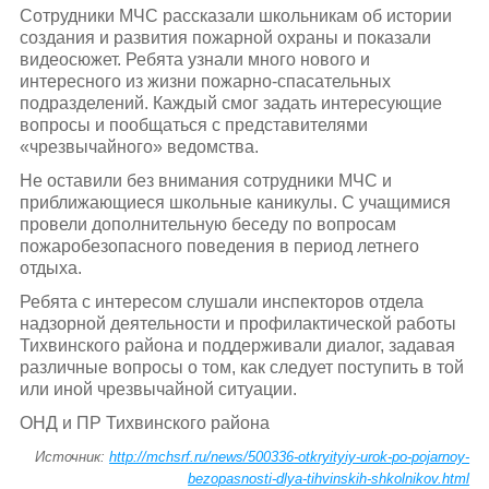
Сотрудники МЧС рассказали школьникам об истории
создания и развития пожарной охраны и показали
видеосюжет. Ребята узнали много нового и
интересного из жизни пожарно-спасательных
подразделений. Каждый смог задать интересующие
вопросы и пообщаться с представителями
«чрезвычайного» ведомства.
Не оставили без внимания сотрудники МЧС и
приближающиеся школьные каникулы. С учащимися
провели дополнительную беседу по вопросам
пожаробезопасного поведения в период летнего
отдыха.
Ребята с интересом слушали инспекторов отдела
надзорной деятельности и профилактической работы
Тихвинского района и поддерживали диалог, задавая
различные вопросы о том, как следует поступить в той
или иной чрезвычайной ситуации.
ОНД и ПР Тихвинского района
Источник:
http://mchsrf.ru/news/500336-otkryityiy-urok-po-pojarnoy-
bezopasnosti-dlya-tihvinskih-shkolnikov.html