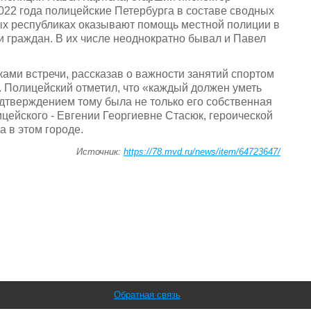
022 года полицейские Петербурга в составе сводных
ых республиках оказывают помощь местной полиции в
 граждан. В их числе неоднократно бывал и Павел
ами встречи, рассказав о важности занятий спортом
. Полицейский отметил, что «каждый должен уметь
одтверждением тому была не только его собственная
цейского - Евгении Георгиевне Стасюк, героической
а в этом городе.
Источник:
https://78.mvd.ru/news/item/64723647/
Обратная связь