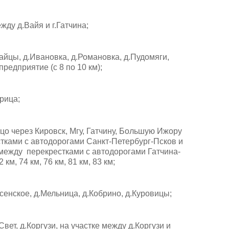
жду д.Вайя и г.Гатчина;
айцы, д.Ивановка, д.Романовка, д.Пудомяги,
предприятие (с 8 по 10 км);
рица;
о через Кировск, Мгу, Гатчину, Большую Ижору
стками с автодорогами Санкт-Петербург-Псков и
ке между перекрестками с автодорогами Гатчина-
м, 74 км, 76 км, 81 км, 83 км;
сенское, д.Мельница, д.Кобрино, д.Куровицы;
т, д.Коргузи, на участке между д.Коргузи и