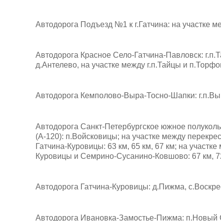
Автодорога Подъезд №1 к г.Гатчина: на участке ме
Автодорога Красное Село-Гатчина-Павловск: г.п.Т
д.Антелево, на участке между г.п.Тайцы и п.Торфо
Автодорога Кемполово-Выра-Тосно-Шапки: г.п.Вы
Автодорога Санкт-Петербургское южное полукольц
(А-120): п.Войсковицы; на участке между перекре
Гатчина-Куровицы: 63 км, 65 км, 67 км; на участ
Куровицы и Семрино-Сусанино-Ковшово: 67 км, 72 к
Автодорога Гатчина-Куровицы: д.Пижма, с.Воскре
Автодорога Ивановка-Замостье-Пижма: п.Новый Све