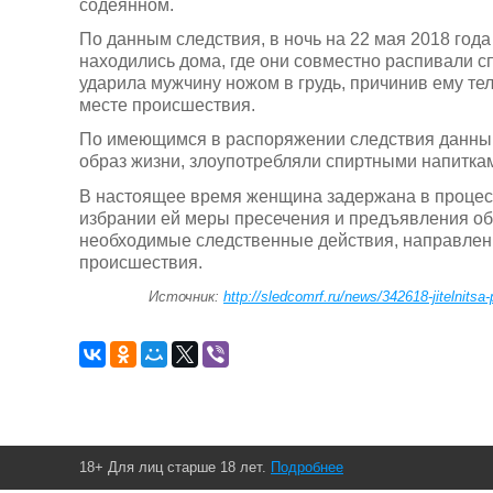
содеянном.
По данным следствия, в ночь на 22 мая 2018 год
находились дома, где они совместно распивали с
ударила мужчину ножом в грудь, причинив ему те
месте происшествия.
По имеющимся в распоряжении следствия данным
образ жизни, злоупотребляли спиртными напитка
В настоящее время женщина задержана в процес
избрании ей меры пресечения и предъявления об
необходимые следственные действия, направленн
происшествия.
Источник:
http://sledcomrf.ru/news/342618-jitelnits
18+ Для лиц старше 18 лет.
Подробнее