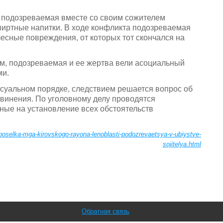
а подозреваемая вместе со своим сожителем
пиртные напитки. В ходе конфликта подозреваемая
лесные повреждения, от которых тот скончался на
, подозреваемая и ее жертва вели асоциальный
ми.
суальном порядке, следствием решается вопрос об
винения. По уголовному делу проводятся
ые на установление всех обстоятельств
a-poselka-mga-kirovskogo-rayona-lenoblasti-podozrevaetsya-v-ubiystve-
sojitelya.html
Обратная связь