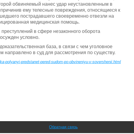
оторой обвиняемый нанес удар неустановленным в
, причинив ему телесные повреждения, относящиеся к
ошедшего пострадавшего своевременно отвезли на
фицированная медицинская помощь.
 преступлений в сфере незаконного оборота
 осужден условно.
оказательственная база, в связи с чем уголовное
 направлено в суд для рассмотрения по существу.
elka-polyanyi-predstanet-pered-sudom-po-obvineniyu-v-sovershenii.html
Обратная связь