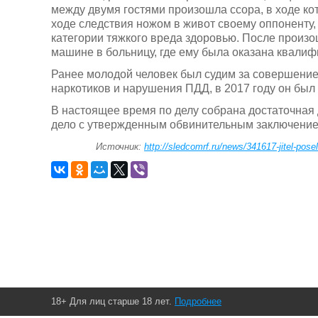
между двумя гостями произошла ссора, в ходе к
ходе следствия ножом в живот своему оппоненту
категории тяжкого вреда здоровью. После произ
машине в больницу, где ему была оказана квали
Ранее молодой человек был судим за совершение
наркотиков и нарушения ПДД, в 2017 году он был
В настоящее время по делу собрана достаточная д
дело с утвержденным обвинительным заключением
Источник:
http://sledcomrf.ru/news/341617-jitel-pos
18+ Для лиц старше 18 лет.
Подробнее