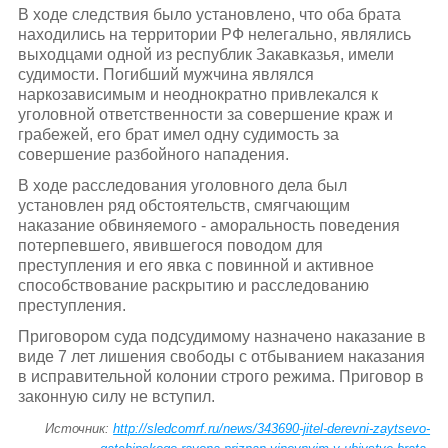
В ходе следствия было установлено, что оба брата
находились на территории РФ нелегально, являлись
выходцами одной из республик Закавказья, имели
судимости. Погибший мужчина являлся
наркозависимым и неоднократно привлекался к
уголовной ответственности за совершение краж и
грабежей, его брат имел одну судимость за
совершение разбойного нападения.
В ходе расследования уголовного дела был
установлен ряд обстоятельств, смягчающим
наказание обвиняемого - аморальность поведения
потерпевшего, явившегося поводом для
преступления и его явка с повинной и активное
способствование раскрытию и расследованию
преступления.
Приговором суда подсудимому назначено наказание в
виде 7 лет лишения свободы с отбыванием наказания
в исправительной колонии строго режима. Приговор в
законную силу не вступил.
Источник:
http://sledcomrf.ru/news/343690-jitel-derevni-zaytsevo-