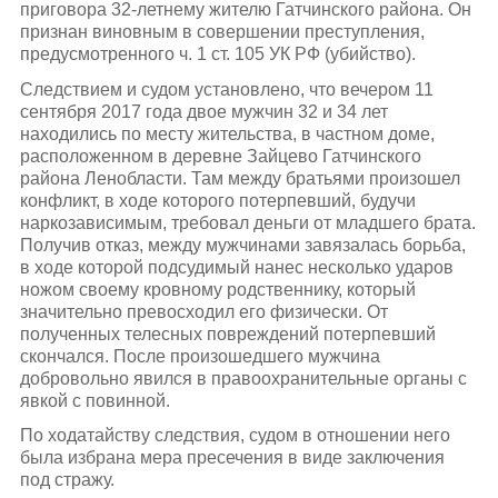
приговора 32-летнему жителю Гатчинского района. Он
признан виновным в совершении преступления,
предусмотренного ч. 1 ст. 105 УК РФ (убийство).
Следствием и судом установлено, что вечером 11
сентября 2017 года двое мужчин 32 и 34 лет
находились по месту жительства, в частном доме,
расположенном в деревне Зайцево Гатчинского
района Ленобласти. Там между братьями произошел
конфликт, в ходе которого потерпевший, будучи
наркозависимым, требовал деньги от младшего брата.
Получив отказ, между мужчинами завязалась борьба,
в ходе которой подсудимый нанес несколько ударов
ножом своему кровному родственнику, который
значительно превосходил его физически. От
полученных телесных повреждений потерпевший
скончался. После произошедшего мужчина
добровольно явился в правоохранительные органы с
явкой с повинной.
По ходатайству следствия, судом в отношении него
была избрана мера пресечения в виде заключения
под стражу.