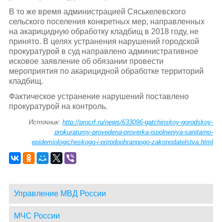
В то же время администрацией Сяськелевского
сельского поселения конкретных мер, направленных
на акарицидную обработку кладбищ в 2018 году, не
принято. В целях устранения нарушений городской
прокуратурой в суд направлено административное
исковое заявление об обязании провести
мероприятия по акарицидной обработке территорий
кладбищ.
Фактическое устранение нарушений поставлено
прокуратурой на контроль.
Источник:
http://procrf.ru/news/633096-gatchinskoy-gorodskoy-
prokuraturoy-provedena-proverka-ispolneniya-sanitarno-
epidemiologicheskogo-i-prirodoohrannogo-zakonodatelstva.html
Управление МВД России
МЧС России