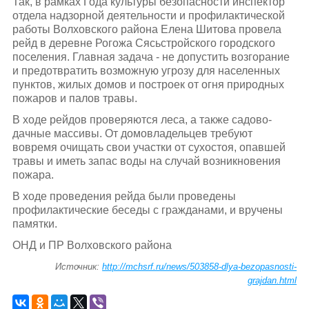
Так, в рамках Года культуры безопасности инспектор
отдела надзорной деятельности и профилактической
работы Волховского района Елена Шитова провела
рейд в деревне Рогожа Сясьстройского городского
поселения. Главная задача - не допустить возгорание
и предотвратить возможную угрозу для населенных
пунктов, жилых домов и построек от огня природных
пожаров и палов травы.
В ходе рейдов проверяются леса, а также садово-
дачные массивы. От домовладельцев требуют
вовремя очищать свои участки от сухостоя, опавшей
травы и иметь запас воды на случай возникновения
пожара.
В ходе проведения рейда были проведены
профилактические беседы с гражданами, и вручены
памятки.
ОНД и ПР Волховского района
Источник:
http://mchsrf.ru/news/503858-dlya-bezopasnosti-
grajdan.html