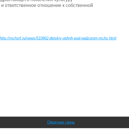
 и ответственное отношение к собственной
http://mchsrf.ru/news/510962-detskiy-otdyih-pod-nadzorom-mchs.html
Обратная связь