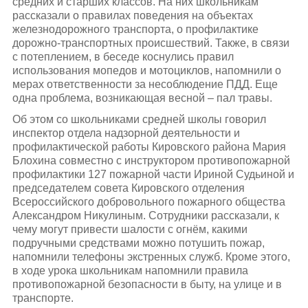
средних и старших классов. На них школьникам
рассказали о правилах поведения на объектах
железнодорожного транспорта, о профилактике
дорожно-транспортных происшествий. Также, в связи
с потеплением, в беседе коснулись правил
использования мопедов и мотоциклов, напомнили о
мерах ответственности за несоблюдение ПДД. Еще
одна проблема, возникающая весной – пал травы.
Об этом со школьниками средней школы говорил
инспектор отдела надзорной деятельности и
профилактической работы Кировского района Мария
Блохина совместно с инструктором противопожарной
профилактики 127 пожарной части Ириной Судьиной и
председателем совета Кировского отделения
Всероссийского добровольного пожарного общества
Александром Никулиным. Сотрудники рассказали, к
чему могут привести шалости с огнём, какими
подручными средствами можно потушить пожар,
напомнили телефоны экстренных служб. Кроме этого,
в ходе урока школьникам напомнили правила
противопожарной безопасности в быту, на улице и в
транспорте.