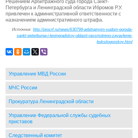
Решением Арбитражного суда города Санкт-
Петербурга и Ленинградской области Ибромов Р.У.
привлечен к административной ответственности с
назначением административного штрафа.
Источник:
http://procrf.ru/news/630799-arbitrajnyim-sudom-goroda-
sankt-peterburga-i-leningradskoy-oblasti-rassmotreno-zayavlenie-
boksitogorskoy.html
Управление МВД России
МЧС России
Прокуратура Ленинградской области
Управление Федеральной службы судебных
приставов
Следственный комитет